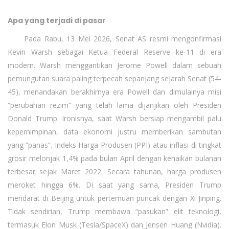
Apa yang terjadi di pasar
Pada Rabu, 13 Mei 2026, Senat AS resmi mengonfirmasi
Kevin Warsh sebagai Ketua Federal Reserve ke-11 di era
modern. Warsh menggantikan Jerome Powell dalam sebuah
pemungutan suara paling terpecah sepanjang sejarah Senat (54-
45), menandakan berakhirnya era Powell dan dimulainya misi
“perubahan rezim” yang telah lama dijanjikan oleh Presiden
Donald Trump. Ironisnya, saat Warsh bersiap mengambil palu
kepemimpinan, data ekonomi justru memberikan sambutan
yang “panas”. Indeks Harga Produsen (PPI) atau inflasi di tingkat
grosir melonjak 1,4% pada bulan April dengan kenaikan bulanan
terbesar sejak Maret 2022. Secara tahunan, harga produsen
meroket hingga 6%. Di saat yang sama, Presiden Trump
mendarat di Beijing untuk pertemuan puncak dengan Xi Jinping.
Tidak sendirian, Trump membawa “pasukan” elit teknologi,
termasuk Elon Musk (Tesla/SpaceX) dan Jensen Huang (Nvidia).