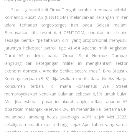
Situasi geopolitik di Timur Tengah kembali membara setelah
Komando Pusat AS (CENTCOM) melancarkan serangan militer
udara terhadap target-target Iran pada Selasa malam.
Berdasarkan rilis resmi dari CENTCOM, tindakan ini diklaim
sebagai bentuk “pertahanan diri” yang proporsional menyusul
jatuhnya helikopter patroli tipe AH-64 Apache milik Angkatan
Darat AS di dekat pantai Oman, Selat Hormuz. Dampak
langsung dari ketegangan militer ini menghantam sektor
ekonomi domestik Amerika Serikat secara masif. Biro Statistik
Ketenagakerjaan (BLS) dijadwalkan merilis data Indeks Harga
Konsumen terbaru, di mana konsensus Wall Street
memproyeksikan kenaikan bulanan sebesar 0,5% untuk bulan
Mei. Jika estimasi pasar ini akurat, angka inflasi tahunan AS
dipastikan melonjak ke level 4,2%. Ini menandai kali pertama CPI
melampaui ambang batas psikologis 4.0% sejak Mei 2023,
sekaligus menjadi rekor tertinggi sejak April tahun yang sama.