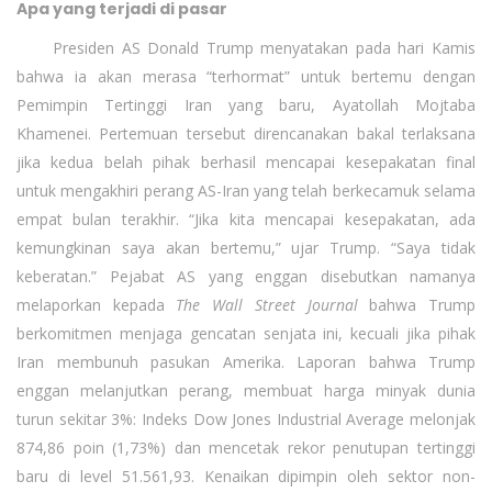
Apa yang terjadi di pasar
Presiden AS Donald Trump menyatakan pada hari Kamis
bahwa ia akan merasa “terhormat” untuk bertemu dengan
Pemimpin Tertinggi Iran yang baru, Ayatollah Mojtaba
Khamenei. Pertemuan tersebut direncanakan bakal terlaksana
jika kedua belah pihak berhasil mencapai kesepakatan final
untuk mengakhiri perang AS-Iran yang telah berkecamuk selama
empat bulan terakhir. “Jika kita mencapai kesepakatan, ada
kemungkinan saya akan bertemu,” ujar Trump. “Saya tidak
keberatan.” Pejabat AS yang enggan disebutkan namanya
melaporkan kepada
The Wall Street Journal
bahwa Trump
berkomitmen menjaga gencatan senjata ini, kecuali jika pihak
Iran membunuh pasukan Amerika. Laporan bahwa Trump
enggan melanjutkan perang, membuat harga minyak dunia
turun sekitar 3%: Indeks Dow Jones Industrial Average melonjak
874,86 poin (1,73%) dan mencetak rekor penutupan tertinggi
baru di level 51.561,93. Kenaikan dipimpin oleh sektor non-