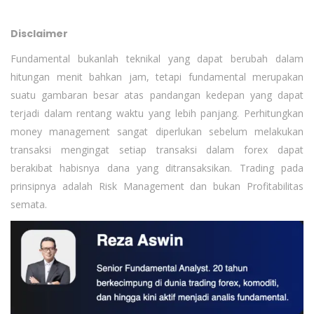
Disclaimer
Fundamental bukanlah teknikal yang dapat berubah dalam
hitungan menit bahkan jam, tetapi fundamental merupakan
suatu gambaran besar atas pandangan kedepan yang dapat
terjadi dalam rentang waktu yang lebih panjang. Perhitungkan
money management sangat diperlukan sebelum melakukan
transaksi mengingat setiap transaksi dalam forex dapat
berakibat habisnya dana yang ditransaksikan. Trading pada
prinsipnya adalah Risk Management dan bukan Profitabilitas
semata.