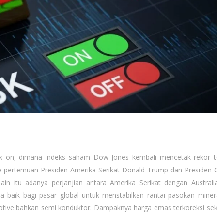
on, dimana indeks saham Dow Jones kembali mencetak rekor te
ue pertemuan Presiden Amerika Serikat Donald Trump dan Presiden C
elain itu adanya perjanjian antara Amerika Serikat dengan Australi
ta baik bagi pasar global untuk menstabilkan rantai pasokan miner
otive bahkan semi konduktor. Dampaknya harga emas terkoreksi sek