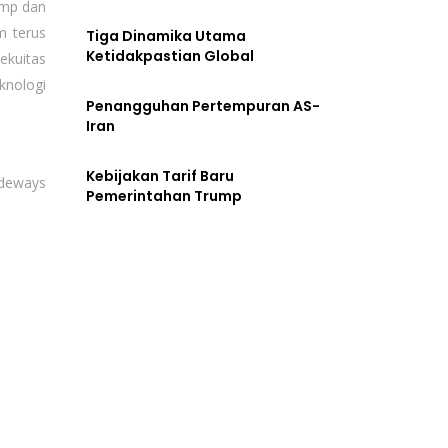
ump dan
m terus
Tiga Dinamika Utama
Ketidakpastian Global
ekuitas
knologi
Penangguhan Pertempuran AS-
Iran
Kebijakan Tarif Baru
ideways
Pemerintahan Trump