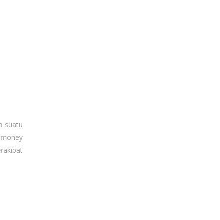
n suatu
n money
rakibat