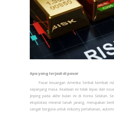
Apa yang terjadi di pasar
Pasar keuangan Amerika Serikat kembali risk 
sepanjang masa. Keadaan ini tidak lepas dari iss
Jinping pada akhir bulan ini di Korea Selatan. S
eksploitasi mineral tanah jarang, merupakan beri
sangat berguna untuk industry pertahanan, autom