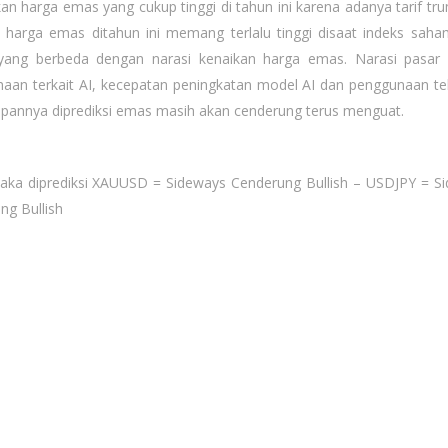
an harga emas yang cukup tinggi di tahun ini karena adanya tarif tr
arga emas ditahun ini memang terlalu tinggi disaat indeks saha
yang berbeda dengan narasi kenaikan harga emas. Narasi pasar 
aan terkait AI, kecepatan peningkatan model AI dan penggunaan te
pannya diprediksi emas masih akan cenderung terus menguat.
maka diprediksi XAUUSD = Sideways Cenderung Bullish – USDJPY = S
g Bullish