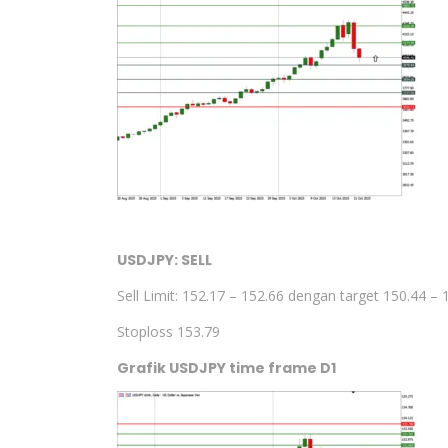
USDJPY: SELL
Sell Limit: 152.17 – 152.66 dengan target 150.44 – 
Stoploss 153.79
Grafik USDJPY time frame D1