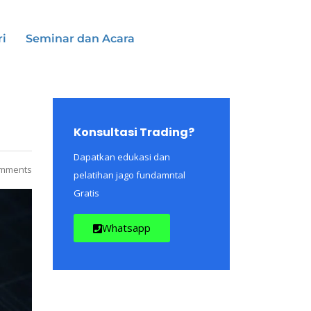
ri
Seminar dan Acara
Konsultasi Trading?
Dapatkan edukasi dan
mments
pelatihan jago fundamntal
Gratis
Whatsapp