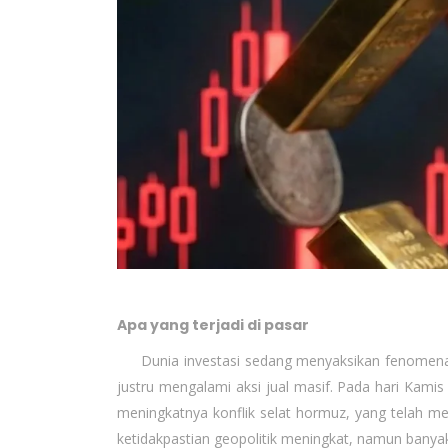
Apa yang terjadi di pasar
Dunia investasi sedang menyaksikan fenomena la
justru mengalami aksi jual masif. Pada hari Kami
meningkatnya konflik selat hormuz, yang telah m
ketidakpastian geopolitik meningkat, namun banyak