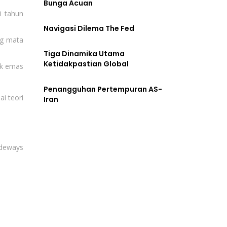
Bunga Acuan
i tahun
Navigasi Dilema The Fed
ng mata
Tiga Dinamika Utama
Ketidakpastian Global
sik emas
Penangguhan Pertempuran AS-
ai teori
Iran
ideways