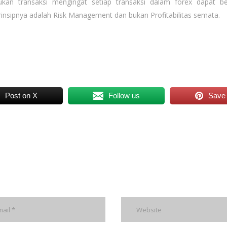
an transaksi mengingat setiap transaksi dalam forex dapat be
rinsipnya adalah Risk Management dan bukan Profitabilitas semata.
Post on X
Follow us
Save