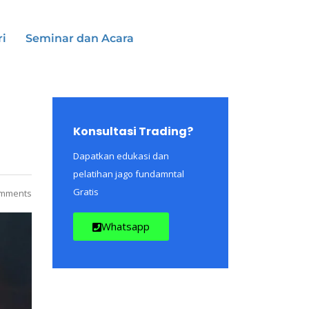
ri
Seminar dan Acara
Konsultasi Trading?
Dapatkan edukasi dan
pelatihan jago fundamntal
Gratis
mments
Whatsapp