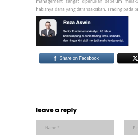
management sangat diperlukan sebelum melakuk
habisnya dana yang ditransaksikan. Trading pada p
Share on Facebook
leave a reply