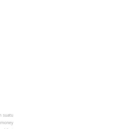
n suatu
n money