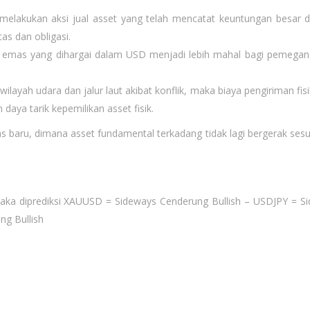
r melakukan aksi jual asset yang telah mencatat keuntungan besar d
as dan obligasi.
 emas yang dihargai dalam USD menjadi lebih mahal bagi pemega
 wilayah udara dan jalur laut akibat konflik, maka biaya pengiriman fi
aya tarik kepemilikan asset fisik.
tas baru, dimana asset fundamental terkadang tidak lagi bergerak sesu
maka diprediksi XAUUSD = Sideways Cenderung Bullish – USDJPY = S
g Bullish