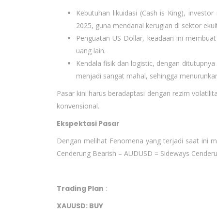
Kebutuhan likuidasi (Cash is King), investo
2025, guna mendanai kerugian di sektor ekuit
Penguatan US Dollar, keadaan ini membuat
uang lain.
Kendala fisik dan logistic, dengan ditutupnya
menjadi sangat mahal, sehingga menurunkan d
Pasar kini harus beradaptasi dengan rezim volatili
konvensional.
Ekspektasi Pasar
Dengan melihat Fenomena yang terjadi saat ini 
Cenderung Bearish – AUDUSD = Sideways Cenderun
Trading Plan
:
XAUUSD: BUY