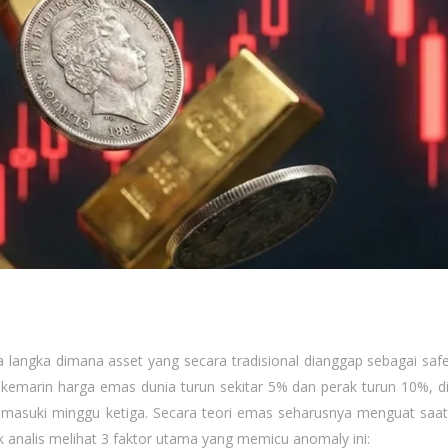
ngka dimana asset yang secara tradisional dianggap sebagai saf
s kemarin harga emas dunia turun sekitar 5% dan perak turun 10%, d
emasuki minggu ketiga. Secara teori emas seharusnya menguat saat 
 analis melihat 3 faktor utama yang memicu anomaly ini: