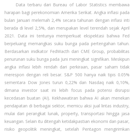
Data terbaru dari Bureau of Labor Statistics membawa
harapan bagi perekonomian Amerika Serikat. Angka inflasi pada
bulan Januari melemah 2,4% secara tahunan dengan inflasi inti
berada di level 2,5%, dan merupakan level terendah sejak April
2021. Data ini tentunya memperkuat ekspektasi bahwa Fed
berpeluang memangkas suku bunga pada pertengahan tahun.
Berdasarkan inidkator FedWacth dari CME Group, probabilitas
penurunan suku bunga pada Juni meningkat signifikan. Meskipun
angka inflasi lebih rendah dari perkiraan, pasar saham tidak
merespon dengan reli besar. S&P 500 hanya naik tipis 0.05%
sementara Dow Jones turun 0,22% dan Nasdaq naik 0,10%,
dimana investor saat ini lebih focus pada potensi disrupsi
kecedasan buatan (AI). Kekhawatiran bahwa AI akan menekan
pendapatan di berbagai sektor, memicu aksi jual lintas industry,
mulai dari perangkat lunak, property, transportasi hingga jasa
keuangan. Selain itu ditengah ketidakpastian ekonomi dan pasar,
risiko geopolitik meningkat, setelah Pentagon mengirimkan