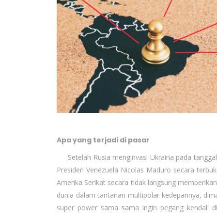
Apa yang terjadi di pasar
Setelah Rusia menginvasi Ukraina pada tanggal 2
Presiden Venezuela Nicolas Maduro secara terbu
Amerika Serikat secara tidak langsung memberikan
dunia dalam tantanan multipolar kedepannya, diman
super power sama sama ingin pegang kendali di