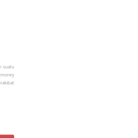
n suatu
n money
rakibat