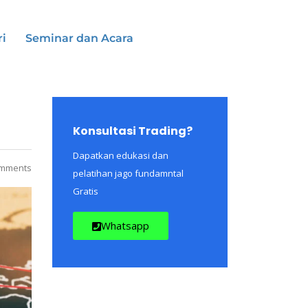
ri
Seminar dan Acara
Konsultasi Trading?
Dapatkan edukasi dan
mments
pelatihan jago fundamntal
Gratis
Whatsapp