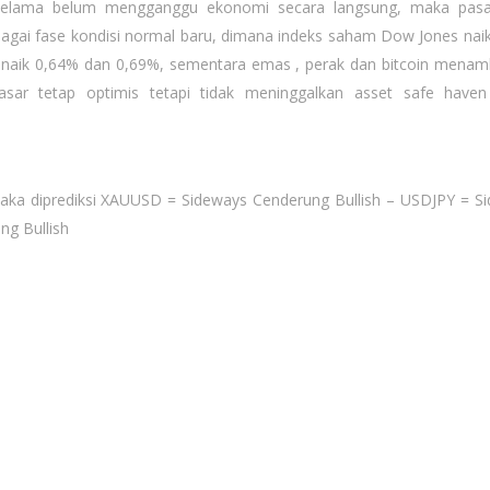
 selama belum mengganggu ekonomi secara langsung, maka pas
bagai fase kondisi normal baru, dimana indeks saham Dow Jones nai
00 naik 0,64% dan 0,69%, sementara emas , perak dan bitcoin mena
sar tetap optimis tetapi tidak meninggalkan asset safe haven
maka diprediksi XAUUSD = Sideways Cenderung Bullish – USDJPY = S
g Bullish