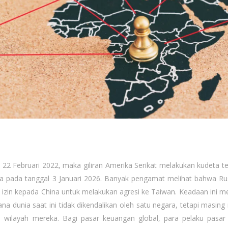
2 Februari 2022, maka giliran Amerika Serikat melakukan kudeta t
ka pada tanggal 3 Januari 2026. Banyak pengamat melihat bahwa Ru
 izin kepada China untuk melakukan agresi ke Taiwan. Keadaan ini 
a dunia saat ini tidak dikendalikan oleh satu negara, tetapi masing
 wilayah mereka. Bagi pasar keuangan global, para pelaku pasar