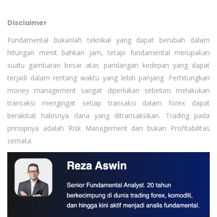
Disclaimer
Fundamental bukanlah teknikal yang dapat berubah dalam
hitungan menit bahkan jam, tetapi fundamental merupakan
suatu gambaran besar atas pandangan kedepan yang dapat
terjadi dalam rentang waktu yang lebih panjang. Perhitungkan
money management sangat diperlukan sebelum melakukan
transaksi mengingat setiap transaksi dalam forex dapat
berakibat habisnya dana yang ditransaksikan. Trading pada
prinsipnya adalah Risk Management dan bukan Profitabilitas
semata.