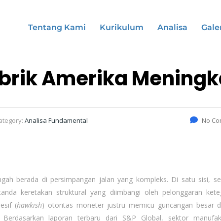
Tentang Kami
Kurikulum
Analisa
Gale
abrik Amerika Meningk
ategory:
Analisa Fundamental
No Co
 berada di persimpangan jalan yang kompleks. Di satu sisi, sekt
tanda keretakan struktural yang diimbangi oleh pelonggaran ket
esif (
hawkish
) otoritas moneter justru memicu guncangan besar d
 Berdasarkan laporan terbaru dari S&P Global, sektor manufa