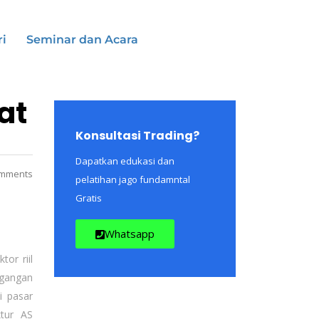
ri
Seminar dan Acara
at
Konsultasi Trading?
Dapatkan edukasi dan
mments
pelatihan jago fundamntal
Gratis
Whatsapp
or riil
egangan
i pasar
ktur AS