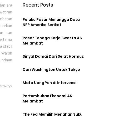
Recent Posts
dan era
watiran
ambatan
Pelaku Pasar Menunggu Data
NFP Amerika Serikat
luarkan
an Iran
Pasar Tenaga Kerja Swasta AS
pertama
Melambat
 stabil
n Warsh
Sinyal Damai Dari Selat Hormuz
nundaan
Dari Washington Untuk Tokyo
Mata Uang Yen di Intervensi
ideways
Pertumbuhan Ekonomi AS
Melambat
The Fed Memilih Menahan Suku