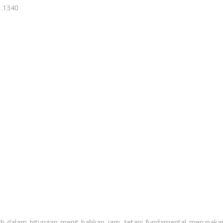
1.1340
ah dalam hitungan menit bahkan jam, tetapi fundamental merupaka