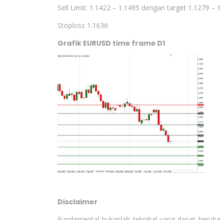
Sell Limit: 1.1422 – 1.1495 dengan target 1.1279 – 
Stoploss 1.1636
Grafik EURUSD time frame D1
Disclaimer
Fundamental bukanlah teknikal yang dapat berub