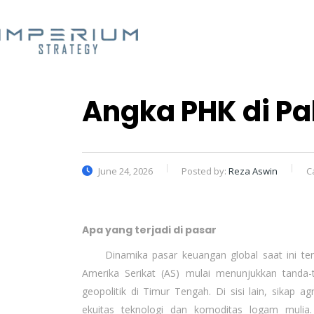
Angka PHK di P
June 24, 2026
Posted by:
Reza Aswin
C
Apa yang terjadi di pasar
Dinamika pasar keuangan global saat ini tengah
Amerika Serikat (AS) mulai menunjukkan tanda-
geopolitik di Timur Tengah. Di sisi lain, sikap agr
ekuitas teknologi dan komoditas logam mulia.