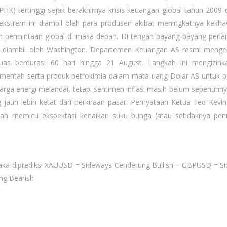
K) tertinggi sejak berakhirnya krisis keuangan global tahun 2009 
ekstrem ini diambil oleh para produsen akibat meningkatnya kekha
an permintaan global di masa depan. Di tengah bayang-bayang perl
ar diambil oleh Washington. Departemen Keuangan AS resmi menge
uas berdurasi 60 hari hingga 21 August. Langkah ini mengizink
mentah serta produk petrokimia dalam mata uang Dolar AS untuk 
arga energi melandai, tetapi sentimen inflasi masih belum sepenuhnya
jauh lebih ketat dari perkiraan pasar. Pernyataan Ketua Fed Kevi
lah memicu ekspektasi kenaikan suku bunga (atau setidaknya pe
maka diprediksi XAUUSD = Sideways Cenderung Bullish – GBPUSD = S
ng Bearish