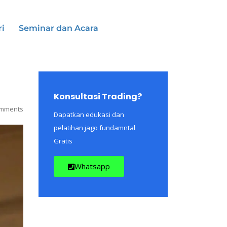
ri
Seminar dan Acara
Konsultasi Trading?
mments
Dapatkan edukasi dan
pelatihan jago fundamntal
Gratis
Whatsapp